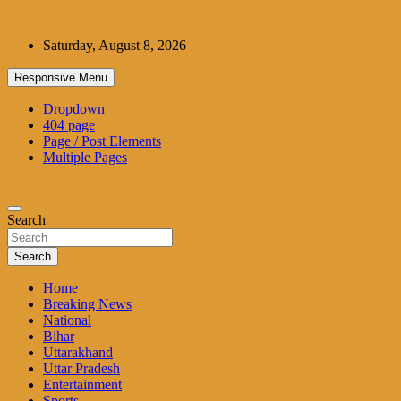
Skip
to
Saturday, August 8, 2026
content
Responsive Menu
Dropdown
404 page
Page / Post Elements
Multiple Pages
Search
Search
Home
Breaking News
National
Bihar
Uttarakhand
Uttar Pradesh
Entertainment
Sports