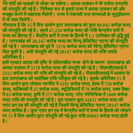
गये गांवों को सङको से जोङा जा सकेगा। आपदा प्रबंधन में भी पर्याप्त धनराशि
की संस्तुति की गई है। निश्चित रूप से इससे राज्य में आपदा प्रबंधन को और
मजबूत करने में सहायता मिलेगी। राज्य में पंचायती राज संस्थाओं के सुदृढ़ीकरण
में भी मदद मिलेगी।
गौरतलब है कि 15 वें वित्त आयोग द्वारा उत्तराखण्ड को कुल 89,845 करोङ रूपए
की संस्तुति की गई है। इसमें 47,234 करोङ रूपए की राशि केन्द्रीय करों में
राज्य का हिस्सा है। केंद्रीय करों में राज्य के हिस्से में 1.1 प्रतिशत की वृद्धि हुई
है। उत्तराखंड को 28,147 करोङ रूपए का रेवेन्यू डेफिसिट ग्रान्ट की संस्तुति
की गई है। उत्तराखण्ड को पूर्व में 5176 करोङ रूपए की रेवेन्यू डेफिसिट ग्रान्ट
मिल चुकी है। अभी संस्तुति की गई 28147 करोङ रूपए की राशि उसके
अतिरिक्त है।
इसी प्रकार आपदा की दृष्टि से संवेदनशील राज्य होने के कारण उत्तराखण्ड को
आपदा प्रबंधन में 5178 करोङ रूपए की संस्तुति की गई है। पीएमजीएसवाई में
2322 करोङ रूपए की राशि की संस्तुति की गई है। पीएमजीएसवाई में आसाम के
बाद उत्तराखण्ड को सर्वाधिक राशि स्वीकृत की गई है। इसके अतिरिक्त 15 वें
वित्त आयोग द्वारा लोकल गवर्नमेंट में 4181 करोङ रूपए, हेल्थ में 728 करोङ
रूपए, सांख्यिकी में 25 करोङ रूपए, ज्यूडिसियरी में 70 करोङ रूपए, उच्च शिक्षा
में 83 करोङ रूपए, कृषि में 277 करोङ रूपए, स्टेट स्पेसिफिक में 1600 करोङ
रूपए राशि की संस्तुति की गई है। इस प्रकार कुल 42611 करोङ रूपए की
ग्रांट इन एड की संस्तुति की गई है जिसमें रेवेन्यू डेफिसिट ग्रान्ट 28147 करोङ
रूपए शामिल है। कुल ग्रांट इन एड में केन्द्रीय करों में राज्य के हिस्से को जोङने
पर 15 वें वित्त आयोग द्वारा संस्तुति की गई कुल राशि 89845 करोङ रूपए होती
है।