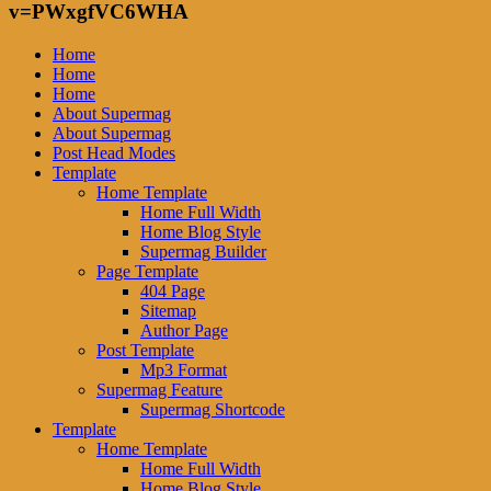
v=PWxgfVC6WHA
Home
Home
Home
About Supermag
About Supermag
Post Head Modes
Template
Home Template
Home Full Width
Home Blog Style
Supermag Builder
Page Template
404 Page
Sitemap
Author Page
Post Template
Mp3 Format
Supermag Feature
Supermag Shortcode
Template
Home Template
Home Full Width
Home Blog Style