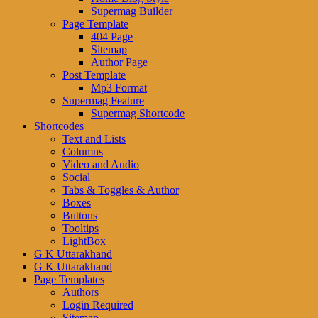
Supermag Builder
Page Template
404 Page
Sitemap
Author Page
Post Template
Mp3 Format
Supermag Feature
Supermag Shortcode
Shortcodes
Text and Lists
Columns
Video and Audio
Social
Tabs & Toggles & Author
Boxes
Buttons
Tooltips
LightBox
G K Uttarakhand
G K Uttarakhand
Page Templates
Authors
Login Required
Sitemap