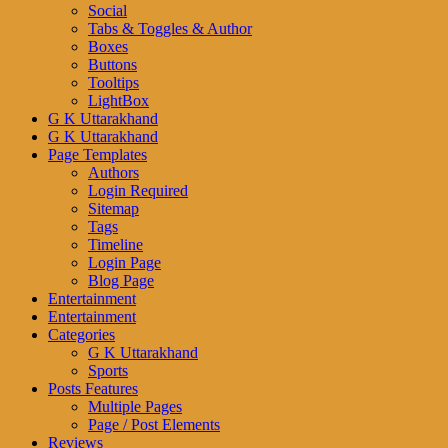
Social
Tabs & Toggles & Author
Boxes
Buttons
Tooltips
LightBox
G K Uttarakhand
G K Uttarakhand
Page Templates
Authors
Login Required
Sitemap
Tags
Timeline
Login Page
Blog Page
Entertainment
Entertainment
Categories
G K Uttarakhand
Sports
Posts Features
Multiple Pages
Page / Post Elements
Reviews