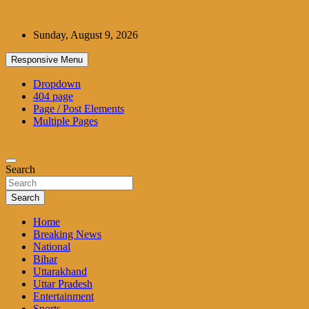
Skip
to
Sunday, August 9, 2026
content
Responsive Menu
Dropdown
404 page
Page / Post Elements
Multiple Pages
Search
Search
Home
Breaking News
National
Bihar
Uttarakhand
Uttar Pradesh
Entertainment
Sports