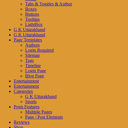
Tabs & Toggles & Author
Boxes
Buttons
Tooltips
LightBox
G K Uttarakhand
G K Uttarakhand
Page Templates
Authors
Login Required
Sitemap
Tags
Timeline
Login Page
Blog Page
Entertainment
Entertainment
Categories
G K Uttarakhand
Sports
Posts Features
Multiple Pages
Page / Post Elements
Reviews
Shop