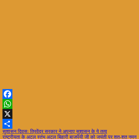
Facebook
WhatsApp
X
Post
सुशासन दिवसः त्रिवेंद्र सरकार ने अपनाए सुशासन के ये तत्व
Share
राष्ट्रीयता के अटल स्तंभ अटल बिहारी बाजपेयी जी को जयंती पर शत-शत नमन