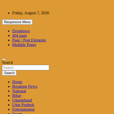
Skip
to
Friday, August 7, 2026
content
Responsive Menu
Dropdown
404 page
Page / Post Elements
Multiple Pages
Search
Search
Home
Breaking News
National
Bihar
Uttarakhand
Uttar Pradesh
Entertainment
Sports